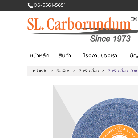
06-5561-5651
ไทย
English
|
เข้าสู่
ระบบ
|
สมัคร
สมาชิก
หน้าหลัก
สินค้า
โรงงานของเรา
บัญช
สินค้าที่สนใจ
หน้าหลัก
>
หินเจียร
>
หินฟันเลื่อย
>
หินฟันเลื่อย ลั
( 0 )
หน้าหลัก
สินค้า
โรงงานของเรา
บัญชีผู้ใช้
ติดต่อเรา
แจ้งชำระเงิน
ข่าวสาร
เกี่ยวกับเรา