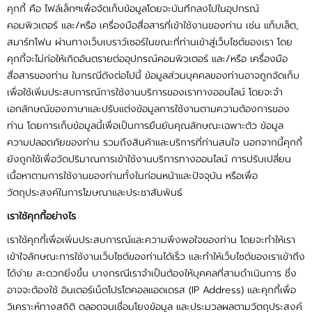
แจ้งชำระเงิน
คุกกี้ คือ ไฟล์เล็กๆเพื่อจัดเก็บข้อมูลโดยจะบันทึกลงไปในอุปกรณ์
คอมพิวเตอร์ และ/หรือ เครื่องมือสื่อสารที่เข้าใช้งานของท่าน เช่น แท็บเล็ต,
ข่าวสาร
สมาร์ทโฟน ผ่านทางเว็บเบราว์เซอร์ในขณะที่ท่านเข้าสู่เว็บไซต์ของเรา โดย
คุกกี้จะไม่ก่อให้เกิดอันตรายต่ออุปกรณ์คอมพิวเตอร์ และ/หรือ เครื่องมือ
สื่อสารของท่าน ในกรณีดังต่อไปนี้ ข้อมูลส่วนบุคคลของท่านอาจถูกจัดเก็บ
เกี่ยวกับเรา
เพื่อใช้เพิ่มประสบการณ์การใช้งานบริการของเราทางออนไลน์ โดยจะจำ
เอกลักษณ์ของภาษาและปรับแต่งข้อมูลการใช้งานตามความต้องการของ
ท่าน โดยการเก็บข้อมูลนี้เพื่อเป็นการยืนยันคุณลักษณะเฉพาะตัว ข้อมูล
ความปลอดภัยของท่าน รวมถึงสินค้าและบริการที่ท่านสนใจ นอกจากนี้คุกกี้
ยังถูกใช้เพื่อวัดปริมาณการเข้าใช้งานบริการทางออนไลน์ การปรับเปลี่ยน
เนื้อหาตามการใช้งานของท่านทั้งในก่อนหน้าและปัจจุบัน หรือเพื่อ
วัตถุประสงค์ในการโฆษณาและประชาสัมพันธ์
เราใช้คุกกี้อย่างไร
เราใช้คุกกี้เพื่อเพิ่มประสบการณ์และความพึงพอใจของท่าน โดยจะทำให้เรา
เข้าใจลักษณะการใช้งานเว็บไซต์ของท่านได้เร็ว และทำให้เว็บไซต์ของเราเข้าถึง
ได้ง่าย สะดวกยิ่งขึ้น บางกรณีเราจำเป็นต้องให้บุคคลที่สามดำเนินการ ซึ่ง
อาจจะต้องใช้ อินเตอร์เน็ตโปรโตคอลแอดเดรส (IP Address) และคุกกี้เพื่อ
วิเคราะห์ทางสถิติ ตลอดจนเชื่อมโยงข้อมูล และประมวลผลตามวัตถุประสงค์