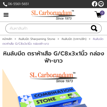
06-5561-5651
ไทย
|
English
0
เข้าสู่ระบบ
สมัครสมาชิก
สินค้าที่สนใจ
( 0 )
หน้าหลัก
>
หินลับมีด Sharpening Stone
>
หินลับมีด (ราคาปลีก)
>
หินลับมีด
ตราห้าเสือ G/C8x3x1นิ้ว กล่องฟ้า-ขาว
หน้าหลัก
หินลับมีด ตราห้าเสือ G/C8x3x1นิ้ว กล่อง
ฟ้า-ขาว
สินค้า
โรงงานของเรา
บัญชีผู้ใช้
ติดต่อเรา