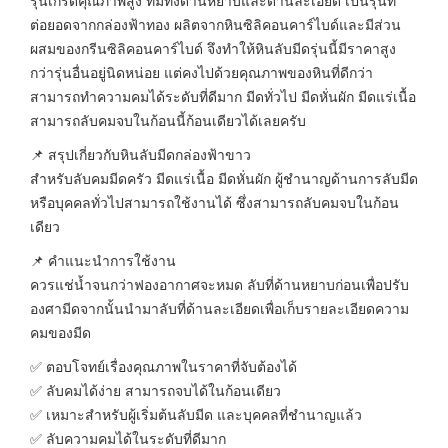
รุ่นเกรดคุณภาพสูง ที่มีทั้งด้านหยาบและด้านละเอียด เป็นรุ่นที่
ต่อยอดจากกล่องฟ้าทอง ผลิตจากหินซิลิคอนคาร์ไบด์และมีส่วน
ผสมของกรีนซิลิคอนคาร์ไบด์ จึงทำให้หินลับมีดรุ่นนี้มีราคาสูง
กว่ารุ่นอื่นอยู่นิดหน่อย แต่คงไปด้วยคุณภาพของหินที่ดีกว่า
สามารถทำความคมได้ระดับที่ดีมาก มีดทั่วไป มีดหั่นผัก มีดแร่เนื้อ
สามารถลับคมจบในก้อนนี้ก้อนเดียวได้เลยครับ
📌 สรุปเกี่ยวกับหินลับมีดกล่องฟ้าขาว
สำหรับลับคมมีดครัว มีดแร่เนื้อ มีดหั่นผัก ผู้ชำนาญด้านการลับมีด
หรือบุคคลทั่วไปสามารถใช้งานได้ ซึ่งสามารถลับคมจบในก้อน
เดียว
📌 คำแนะนำการใช้งาน
ควรแช่น้ำจนกว่าฟองอากาศจะหมด ลับที่ด้านหยาบก่อนเพื่อปรับ
องศามีดจากนั้นนำมาลับที่ด้านละเอียดเพื่อเก็บรายละเอียดความ
คมของมีด
✅ ตอบโจทย์เรื่องคุณภาพในราคาที่จับต้องได้
✅ ลับคมได้ง่าย สามารถจบได้ในก้อนเดียว
✅ เหมาะสำหรับผู้เริ่มต้นลับมีด และบุคคลที่ชำนาญแล้ว
✅ ลับความคมได้ในระดับที่ดีมาก