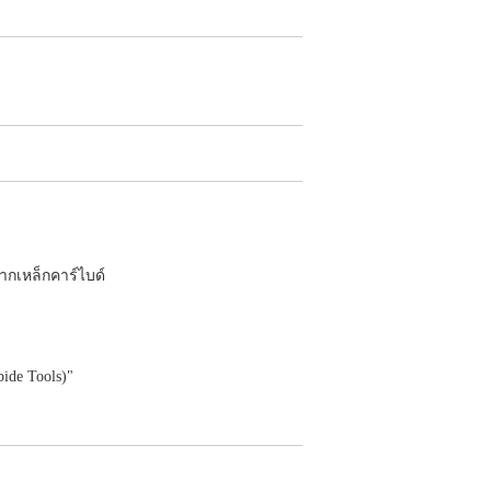
จากเหล็กคาร์ไบด์
bide Tools)"