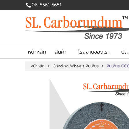
06-5561-5651
ไทย
English
|
เข้าสู่
ระบบ
|
สมัคร
สมาชิก
หน้าหลัก
สินค้า
โรงงานของเรา
บัญช
สินค้าที่สนใจ
หน้าหลัก
>
Grinding Wheels หินเจียร
>
หินเจียร GC8
( 0 )
หน้าหลัก
สินค้า
โรงงานของเรา
บัญชีผู้ใช้
ติดต่อเรา
แจ้งชำระเงิน
ข่าวสาร
เกี่ยวกับเรา